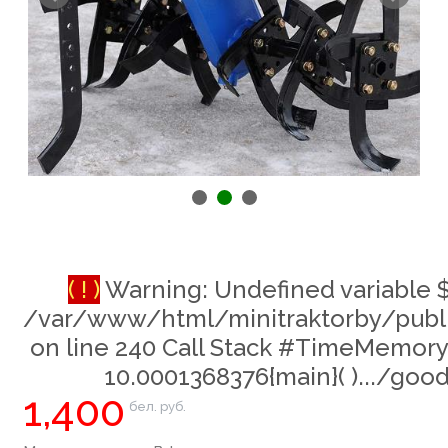
( ! )
Warning: Undefined variable 
/var/www/html/minitraktorby/publ
on line
240
Call Stack #TimeMemory
10.0001368376{main}( ).../goo
1,400
бел. руб.