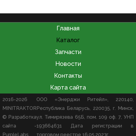
Главная
Каталог
Запчасти
Новости
Контакты
Карта сайта
2016-2026
ООО «Энерджи Ритейл», 220140,
MINITRAKTOR
Республика Беларусь, 220035, г. Минск,
© Разработка
ул. Тимирязева 65Б, пом. 109 оф. 7, УНП
сайта -
193664631 Дата регистрации в
PurpleLabs
торговом реестре 16.05.2023г.