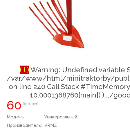
( ! )
Warning: Undefined variable 
/var/www/html/minitraktorby/publ
on line
240
Call Stack #TimeMemory
10.0001368760{main}( ).../goo
60
бел. руб.
Модель:
Универсальный
Производитель:
VRMZ