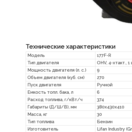
Технические характеристики
Модель
177F-R
Тип двигателя
OHV, 4-хтакт., 
Мощность двигателя (л. с.)
9
Объем двигателя (куб. см)
270
Пуск двигателя
Ручной
Емкость топл. бака, л
6
Расход топлива, г/кВт/ч
374
Габариты (Д/Ш/В), мм
380х430х410
Масса, кг
30
Тип топлива
Бензин
Изготовитель
Lifan Industry (G