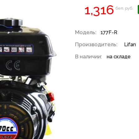
1,316
бел. руб.
Модель:
177F-R
Производитель:
Lifan
В наличии:
на складе