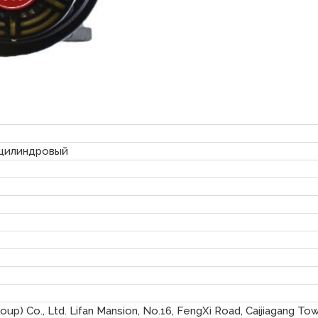
1 цилиндровый
roup) Co., Ltd. Lifan Mansion, No.16, FengXi Road, Caijiagang Tow