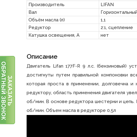
Производитель
LIFAN
Вал
Горизонтальный
Объём масла (л)
1,1
Редуктор
2:1, сцепление
Катушка освещения, А
нет
Описание
Двигатель Lifan 177F-R 9 л.с. (бензиновый) 
достигнуты путем правильной компоновки вс
которая проста в применении, долговечна и 
редуктору, область применения двигателя увел
об/мин. В основе редуктора шестерни и цепь.
об/мин. Объем масла в редукторе 0,5л